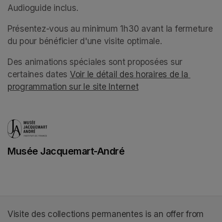
Audioguide inclus.
(opens in a new tab)
Présentez-vous au minimum 1h30 avant la fermeture 
du pour bénéficier d'une visite optimale. 
Des animations spéciales sont proposées sur 
certaines dates 
Voir le détail des horaires de la 
programmation sur le site Internet
(opens in a new tab)
(opens in a new tab)
Musée Jacquemart-André
(opens in a new tab)
Visite des collections permanentes is an offer from