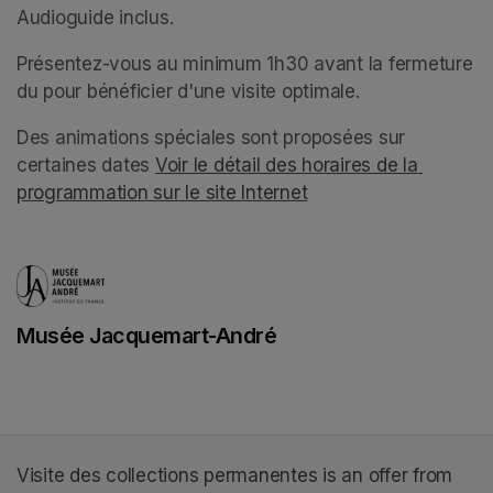
Audioguide inclus.
(opens in a new tab)
Présentez-vous au minimum 1h30 avant la fermeture 
du pour bénéficier d'une visite optimale. 
Des animations spéciales sont proposées sur 
certaines dates 
Voir le détail des horaires de la 
programmation sur le site Internet
(opens in a new tab)
(opens in a new tab)
Musée Jacquemart-André
(opens in a new tab)
Visite des collections permanentes is an offer from