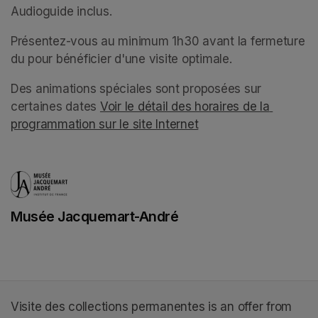
Audioguide inclus.
(opens in a new tab)
Présentez-vous au minimum 1h30 avant la fermeture 
du pour bénéficier d'une visite optimale. 
Des animations spéciales sont proposées sur 
certaines dates 
Voir le détail des horaires de la 
programmation sur le site Internet
(opens in a new tab)
(opens in a new tab)
Musée Jacquemart-André
(opens in a new tab)
Visite des collections permanentes is an offer from