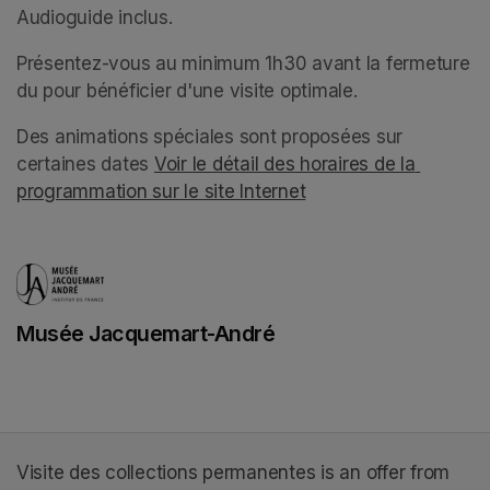
Audioguide inclus.
(opens in a new tab)
Présentez-vous au minimum 1h30 avant la fermeture 
du pour bénéficier d'une visite optimale. 
Des animations spéciales sont proposées sur 
certaines dates 
Voir le détail des horaires de la 
programmation sur le site Internet
(opens in a new tab)
(opens in a new tab)
Musée Jacquemart-André
(opens in a new tab)
Visite des collections permanentes is an offer from