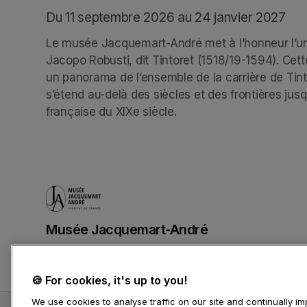
Du 11 septembre 2026 au 24 janvier 2027
Le musée Jacquemart-André met à l’honneur l’un 
Jacopo Robusti, dit Tintoret (1518/19-1594). Cett
un panorama de l’ensemble de la carrière de Tin
s’étend au-delà des siècles et des frontières jusqu
française du XIXe siècle.
Musée Jacquemart-André
(opens in a new tab)
🍪 For cookies, it's up to you!
We use cookies to analyse traffic on our site and continually 