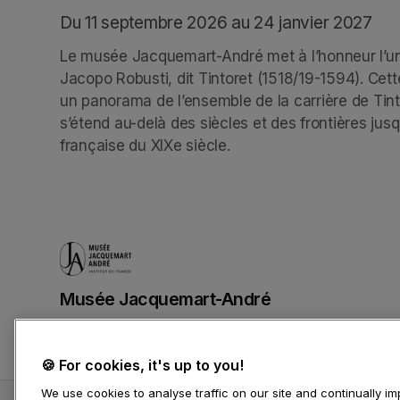
Du 11 septembre 2026 au 24 janvier 2027
Le musée Jacquemart-André met à l’honneur l’un 
Jacopo Robusti, dit Tintoret (1518/19-1594). Cett
un panorama de l’ensemble de la carrière de Tin
s’étend au-delà des siècles et des frontières jusqu
française du XIXe siècle.
Musée Jacquemart-André
(opens in a new tab)
🍪 For cookies, it's up to you!
We use cookies to analyse traffic on our site and continually 