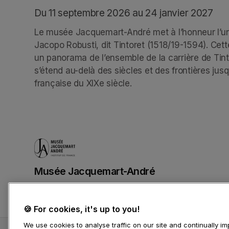
Du 11 septembre 2026 au 24 janvier 2027
Le musée Jacquemart-André met à l’honneur l’un 
Jacopo Robusti, dit Tintoret (1518/19-1594). Cett
un panorama de l’ensemble de la carrière de Tin
s’étend au-delà des siècles et des frontières jusqu
française du XIXe siècle.
Musée Jacquemart-André
(opens in a new tab)
🍪 For cookies, it's up to you!
We use cookies to analyse traffic on our site and continually 