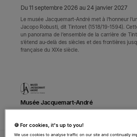
Du 11 septembre 2026 au 24 janvier 2027
Le musée Jacquemart-André met à l’honneur l’un 
Jacopo Robusti, dit Tintoret (1518/19-1594). Cett
un panorama de l’ensemble de la carrière de Tin
s’étend au-delà des siècles et des frontières jusqu
française du XIXe siècle.
Musée Jacquemart-André
(opens in a new tab)
🍪 For cookies, it's up to you!
We use cookies to analyse traffic on our site and continually 