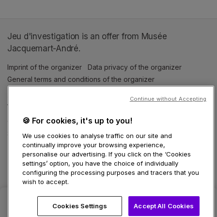
Jeu d'investigation is an offer from Musée
Jacquemart-André.
Imprint of the organizer
(opens in a new tab)
Data privacy of the organizer
(opens in 
General terms and conditions of the organizer
(opens in a new ta
Continue without Accepting
SWITCH LANGUAGE
🍪 For cookies, it's up to you!
Cookie settings
(opens in a new tab)
Data privacy policy
(opens in a new tab)
Accessibility
(opens in a n
Support
(opens in a new tab)
We use cookies to analyse traffic on our site and
continually improve your browsing experience,
personalise our advertising. If you click on the ‘Cookies
settings’ option, you have the choice of individually
configuring the processing purposes and tracers that you
wish to accept.
Cookies Settings
Accept All Cookies
Select date