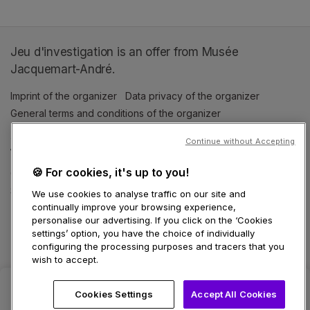
Jeu d'investigation is an offer from Musée
Jacquemart-André.
Imprint of the organizer
(opens in a new tab)
Data privacy of the organizer
(opens in 
General terms and conditions of the organizer
(opens in a new ta
Continue without Accepting
SWITCH LANGUAGE
🍪 For cookies, it's up to you!
Cookie settings
(opens in a new tab)
Data privacy policy
(opens in a new tab)
Accessibility
(opens in a n
Support
(opens in a new tab)
We use cookies to analyse traffic on our site and
continually improve your browsing experience,
personalise our advertising. If you click on the ‘Cookies
settings’ option, you have the choice of individually
configuring the processing purposes and tracers that you
wish to accept.
Cookies Settings
Accept All Cookies
Select date