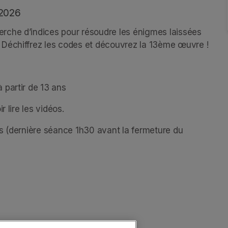
 2026
che d’indices pour résoudre les énigmes laissées 
 Déchiffrez les codes et découvrez la 13ème œuvre ! 
partir de 13 ans 
 lire les vidéos.
s (dernière séance 1h30 avant la fermeture du 