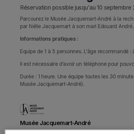
Réservation possible jusqu'au 10 septembre
Parcourez le Musée Jacquemart-André à la recher
par Nélie Jacquemart à son mari Edouard André.
Informations pratiques :
Equipe de 1 à 5 personnes. L'âge recommandé : à 
Il est nécessaire d’avoir un téléphone pour pouvoir
Durée : 1 heure. Une équipe toutes les 30 minute
Musée Jacquemart-André).
Musée Jacquemart-André
(opens in a new tab)