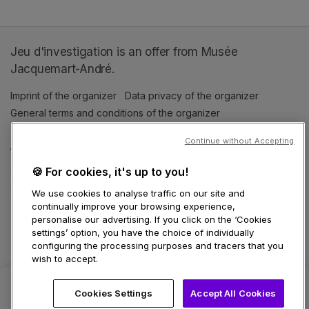
Jeu d'investigation is an offer from Musée
Jacquemart-André.
Imprint of the organizer
(opens in a new tab)
Data privacy of the organizer
(opens in 
General terms and conditions of the organizer
(opens in a new ta
Continue without Accepting
SWITCH LANGUAGE
🍪 For cookies, it's up to you!
Cookie settings
(opens in a new tab)
Data privacy policy
(opens in a new tab)
Accessibility
(opens in a n
Support
(opens in a new tab)
We use cookies to analyse traffic on our site and
continually improve your browsing experience,
personalise our advertising. If you click on the ‘Cookies
settings’ option, you have the choice of individually
configuring the processing purposes and tracers that you
wish to accept.
Cookies Settings
Accept All Cookies
Select date