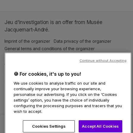
Jeu d'investigation is an offer from Musée
Jacquemart-André.
Imprint of the organizer
(opens in a new tab)
Data privacy of the organizer
(opens in 
General terms and conditions of the organizer
(opens in a new ta
Continue without Accepting
SWITCH LANGUAGE
🍪 For cookies, it's up to you!
Cookie settings
(opens in a new tab)
Data privacy policy
(opens in a new tab)
Accessibility
(opens in a n
Support
(opens in a new tab)
We use cookies to analyse traffic on our site and
continually improve your browsing experience,
personalise our advertising. If you click on the ‘Cookies
settings’ option, you have the choice of individually
configuring the processing purposes and tracers that you
wish to accept.
Cookies Settings
Accept All Cookies
Select date