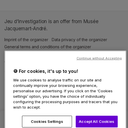
Jeu d'investigation is an offer from Musée
Jacquemart-André.
Imprint of the organizer
(opens in a new tab)
Data privacy of the organizer
(opens in 
General terms and conditions of the organizer
(opens in a new ta
Continue without Accepting
SWITCH LANGUAGE
🍪 For cookies, it's up to you!
Cookie settings
(opens in a new tab)
Data privacy policy
(opens in a new tab)
Accessibility
(opens in a n
Support
(opens in a new tab)
We use cookies to analyse traffic on our site and
continually improve your browsing experience,
personalise our advertising. If you click on the ‘Cookies
settings’ option, you have the choice of individually
configuring the processing purposes and tracers that you
wish to accept.
Cookies Settings
Accept All Cookies
Select date