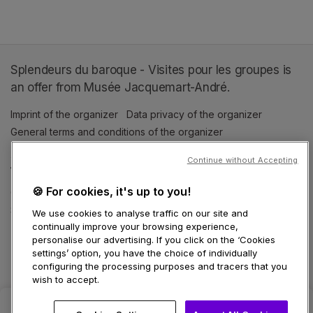
(opens in a new tab)
Splendeurs du baroque - Visites pour les groupes is
an offer from Musée Jacquemart-André.
Imprint of the organizer
(opens in a new tab)
Data privacy of the organizer
(opens in 
General terms and conditions of the organizer
(opens in a new ta
Continue without Accepting
SWITCH LANGUAGE
🍪 For cookies, it's up to you!
Cookie settings
(opens in a new tab)
Data privacy policy
(opens in a new tab)
Accessibility
(opens in a n
Support
(opens in a new tab)
We use cookies to analyse traffic on our site and
continually improve your browsing experience,
personalise our advertising. If you click on the ‘Cookies
settings’ option, you have the choice of individually
configuring the processing purposes and tracers that you
wish to accept.